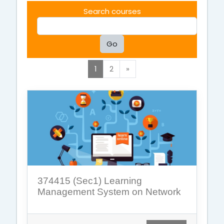
Search courses
Go
(current)
Next
1
2
»
374415 (Sec1) Learning
Management System on Network