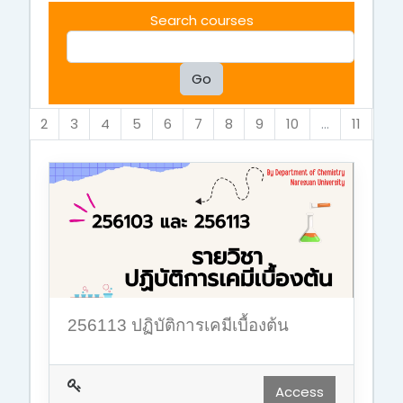
Search courses
Go
(current)
N
1
2
3
4
5
6
7
8
9
10
…
11
»
256113 ปฏิบัติการเคมีเบื้องต้น
Access